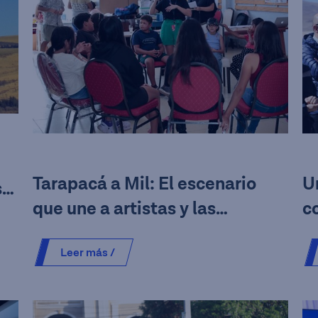
Tarapacá a Mil: El escenario
U
s
que une a artistas y las
c
comunidades en torno a la
i
Leer más /
cultura y la reflexión
p
A