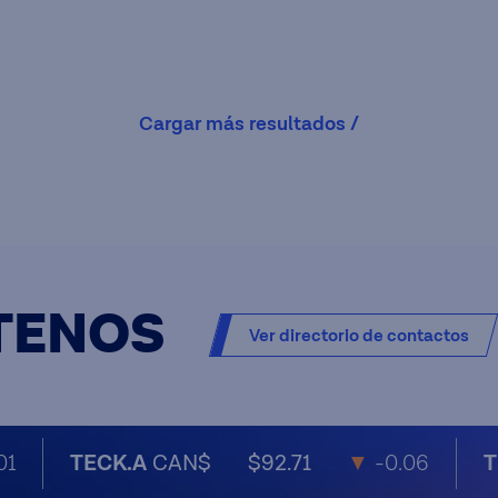
Cargar más resultados /
TENOS
Ver directorio de contactos
01
TECK.A
CAN$
$92.71
▼
-0.06
T