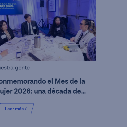
estra gente
onmemorando el Mes de la
ujer 2026: una década de
vances y un año de alianza
Leer más /
eForShe en Teck