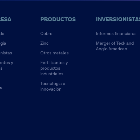
ESA
PRODUCTOS
INVERSIONISTA
de
Cobre
Informes financieros
gía
Zinc
Merger of Teck and
Anglo American
onistas
Otros metales
ntos y
Fertilizantes y
es
productos
industriales
s
Tecnología e
s
innovación