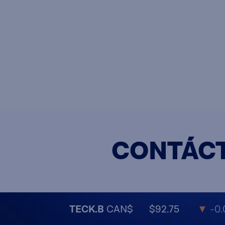
CONTÁC
TECK.B
CAN$
$92.75
▼
-0.