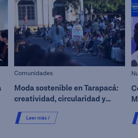
Comunidades
Nu
a
Moda sostenible en Tarapacá:
C
creatividad, circularidad y
M
territorio se unen en Iquique y
a
Leer más /
Pica
H