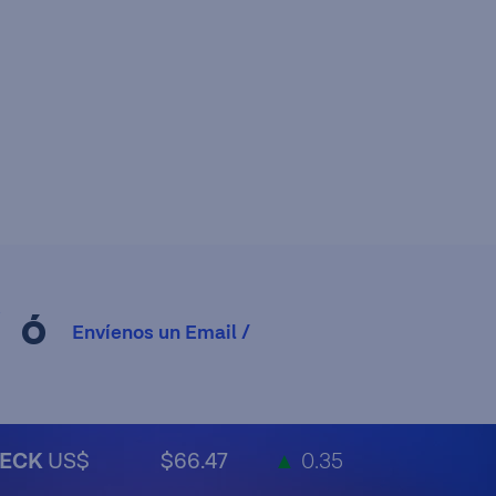
Ó
Envíenos un Email /
ECK
US$
$66.47
▲
0.35