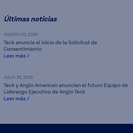
Últimas noticias
AGOSTO 03, 2026
Teck anuncia el inicio de la Solicitud de
Consentimiento
Leer más /
Como una de las principales
empresas mineras de
JULIO 30, 2026
Canadá, Teck está
Teck y Anglo American anuncian el futuro Equipo de
Liderazgo Ejecutivo de Anglo Teck
comprometida con el
Leer más /
desarrollo responsable de la
minería y los minerales, con
importantes unidades de